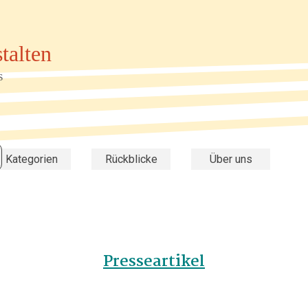
talten
s
Menü überspringen
▼
Kategorien
▼
Rückblicke
▼
Über uns
Presseartikel